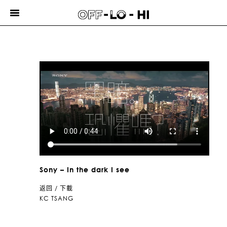
Toggle
ALFRED
navigation
HAU
DAVID
PUN
ANTHONY
FU
KC
TSANG
最近作品
关於我们
荣获奖项
联络我们
E
Sony – In the dark I see
/
返回
/
下載
中
KC TSANG