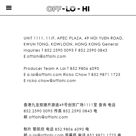
Toggle
ALFRED
navigation
HAU
DAVID
PUN
ANTHONY
UNIT 1111, 11/F, APEC PLAZA, 49 HOI YUEN ROAD,
FU
KWUN TONG, KOWLOON, HONG KONG General
Inquiries T 852.2590 0095 F 852.2590 0843
KC
E
offlohi@offlohi.com
TSANG
最近作品
Producer Team A Lai T 852.9806 6090
E
a.lai@offlohi.com
Ricko Chow T 852.9871 1725
关於我们
E
ricko.chow@offlohi.com
荣获奖项
联络我们
E
香港九龙观塘开源道49号创贸广场1111室 查询 电话
/
852.2590 0095 传真 852.2590 0843 电
中
邮
offlohi@offlohi.com
制片 黎凯欣 电话 852.9806 6090 电
邮
a.lai@offlohi.com
周蔓庭 电话 852.9871 1725 电