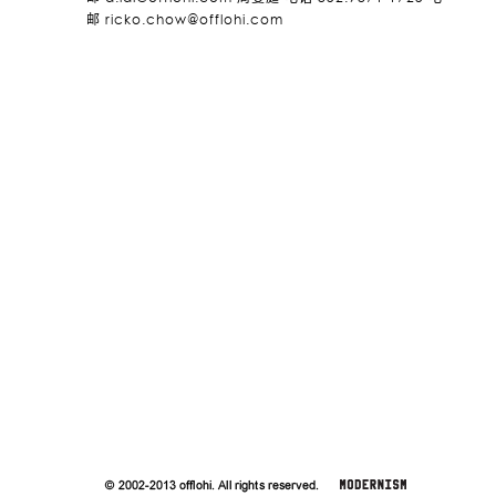
邮
ricko.chow@offlohi.com